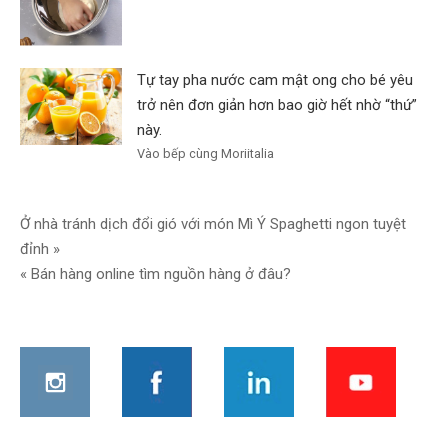
Tự tay pha nước cam mật ong cho bé yêu
trở nên đơn giản hơn bao giờ hết nhờ “thứ”
này.
Vào bếp cùng Moriitalia
Điều
Ở nhà tránh dịch đổi gió với món Mì Ý Spaghetti ngon tuyệt
đỉnh »
hướng
« Bán hàng online tìm nguồn hàng ở đâu?
bài
viết