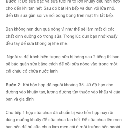
Bước 1
: Đổ sữa đặc và sữa tươi ra tô lớn khuấy đều hỗn hợp
cho đến khi tan hết. Sau đó bắt lên bếp và đun với lửa nhỏ,
đến khi sữa gần sôi và nổi bong bóng trên mặt thì tắt bếp.
Bạn không nên đun quá nóng vì như thế sẽ làm mất đi các
chất dinh dưỡng có trong sữa. Trong lúc đun bạn nhớ khuấy
đều tay để sữa không bị khê nhé.
Ngoài ra để tránh hiện tượng sữa bị hỏng sau 2 tiếng thì bạn
sẽ bảo quản sữa bằng cách để nồi sữa nóng vào trong một
cái chậu có chứa nước lạnh.
Bước 2
: Khi hỗn hợp đã nguôi khoảng 35- 40 độ bạn cho
đường vào khuấy tan, lượng đường tùy thuộc vào khẩu vị của
bạn và gia đình.
Cho tiếp 1 hộp sữa chua đã chuẩn bị vào hỗn hợp này rồi
dùng muỗng khuấy để sữa chua tan hết. Để sữa chua lên men
bạn nên để hủ sữa chua làm men cái ở môi trường bên ngoài