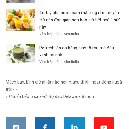
Tự tay pha nước cam mật ong cho bé yêu
trở nên đơn giản hơn bao giờ hết nhờ “thứ”
này.
Vào bếp cùng Moriitalia
Refresh làn da bằng sinh tố rau má đậu
xanh tại nhà
Vào bếp cùng Moriitalia
Điều
Mách bạn, bình giữ nhiệt nào nên mang đi khi hoạt động ngoài
trời? »
hướng
« Chuẩn bếp 5 sao với Bộ dao Delaware 8 món
bài
viết