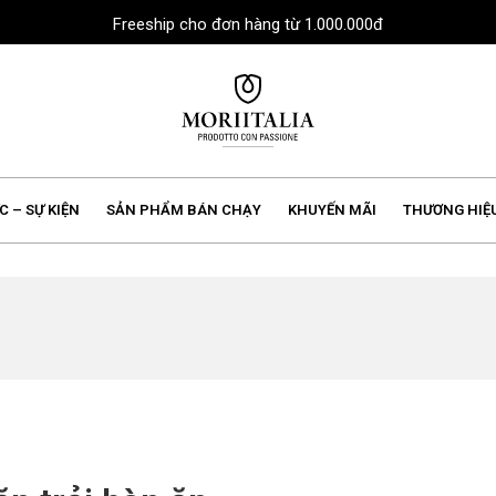
Freeship cho đơn hàng từ 1.000.000đ
MORIIALIA
C – SỰ KIỆN
SẢN PHẨM BÁN CHẠY
KHUYẾN MÃI
THƯƠNG HIỆ