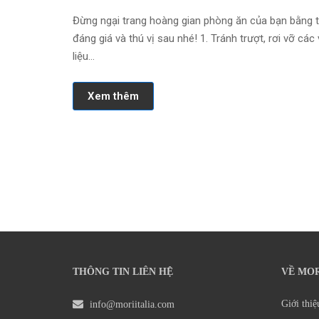
Đừng ngại trang hoàng gian phòng ăn của bạn bằng tấ
đáng giá và thú vị sau nhé! 1. Tránh trượt, rơi vỡ cá
liệu…
Xem thêm
THÔNG TIN LIÊN HỆ
VỀ MOR
Giới thiệ
info@moriitalia.com