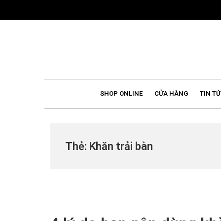
Skip
to
content
SHOP ONLINE
CỬA HÀNG
TIN TỨ
Thẻ:
Khăn trải bàn