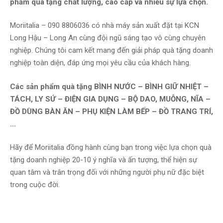
phẩm quà tặng chất lượng, cao cấp và nhiều sự lựa chọn.
Moriitalia – 090 8806036 có nhà máy sản xuất đặt tại KCN
Long Hậu – Long An cùng đội ngũ sáng tạo vô cùng chuyên
nghiệp. Chúng tôi cam kết mang đến giải pháp quà tặng doanh
nghiệp toàn diện, đáp ứng mọi yêu cầu của khách hàng.
Các sản phẩm quà tặng BÌNH NƯỚC – BÌNH GIỮ NHIỆT –
TÁCH, LY SỨ – ĐIỆN GIA DỤNG – BỘ DAO, MUỖNG, NĨA –
ĐỒ DÙNG BÀN ĂN – PHỤ KIỆN LÀM BẾP – ĐỒ TRANG TRÍ,
…
Hãy để Moriitalia đồng hành cùng bạn trong việc lựa chọn quà
tặng doanh nghiệp 20-10 ý nghĩa và ấn tượng, thể hiện sự
quan tâm và trân trọng đối với những người phụ nữ đặc biệt
trong cuộc đời.