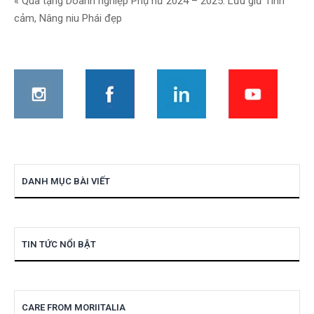
« Quà tặng Doanh nghiệp Phụ nữ 2024 – 2025: Lưu giữ Tình
bài
cảm, Nâng niu Phái đẹp
viết
DANH MỤC BÀI VIẾT
TIN TỨC NỔI BẬT
CARE FROM MORIITALIA