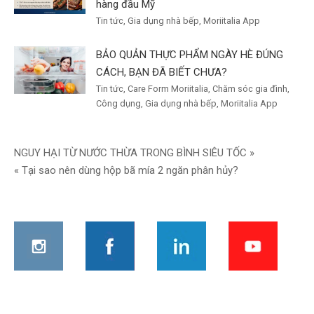
hàng đầu Mỹ
Tin tức, Gia dụng nhà bếp, Moriitalia App
BẢO QUẢN THỰC PHẨM NGÀY HÈ ĐÚNG
CÁCH, BẠN ĐÃ BIẾT CHƯA?
Tin tức, Care Form Moriitalia, Chăm sóc gia đình,
Công dụng, Gia dụng nhà bếp, Moriitalia App
Điều
NGUY HẠI TỪ NƯỚC THỪA TRONG BÌNH SIÊU TỐC »
« Tại sao nên dùng hộp bã mía 2 ngăn phân hủy?
hướng
bài
viết