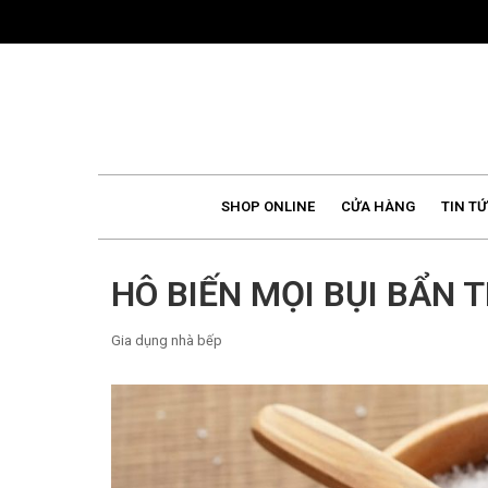
Skip
to
content
SHOP ONLINE
CỬA HÀNG
TIN TỨ
HÔ BIẾN MỌI BỤI BẨN 
Gia dụng nhà bếp