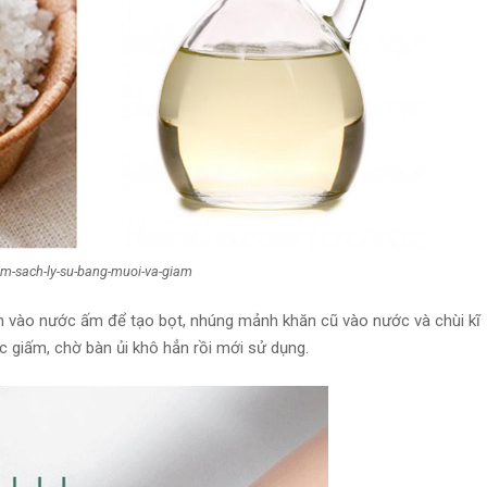
lam-sach-ly-su-bang-muoi-va-giam
n vào nước ấm để tạo bọt, nhúng mảnh khăn cũ vào nước và chùi kĩ
c giấm, chờ bàn ủi khô hẳn rồi mới sử dụng.