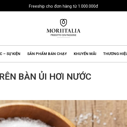
Freeship cho đơn hàng từ 1.000.000đ
MORIIALIA
C – SỰ KIỆN
SẢN PHẨM BÁN CHẠY
KHUYẾN MÃI
THƯƠNG HIỆ
TRÊN BÀN ỦI HƠI NƯỚC