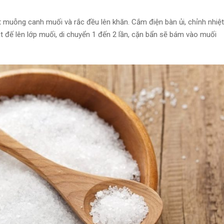
t muỗng canh muối và rắc đều lên khăn. Cắm điện bàn ủi, chỉnh nhiệt
 đế lên lớp muối, di chuyển 1 đến 2 lần, cặn bẩn sẽ bám vào muối