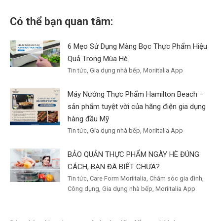
Có thể bạn quan tâm:
6 Mẹo Sử Dụng Màng Bọc Thực Phẩm Hiệu
Quả Trong Mùa Hè
Tin tức, Gia dụng nhà bếp, Moriitalia App
Máy Nướng Thực Phẩm Hamilton Beach –
sản phẩm tuyệt vời của hãng điện gia dụng
hàng đầu Mỹ
Tin tức, Gia dụng nhà bếp, Moriitalia App
BẢO QUẢN THỰC PHẨM NGÀY HÈ ĐÚNG
CÁCH, BẠN ĐÃ BIẾT CHƯA?
Tin tức, Care Form Moriitalia, Chăm sóc gia đình,
Công dụng, Gia dụng nhà bếp, Moriitalia App