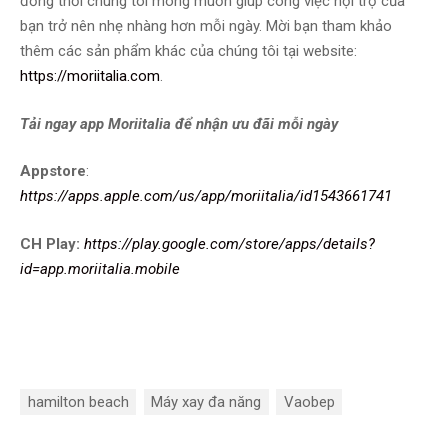
đồng thời chúng tôi mong muốn giúp công việc nội trợ của
bạn trở nên nhẹ nhàng hơn mỗi ngày. Mời bạn tham khảo
thêm các sản phẩm khác của chúng tôi tại website:
https://moriitalia.com
.
Tải ngay app Moriitalia để nhận ưu đãi mỗi ngày
Appstore
:
https://apps.apple.com/us/app/moriitalia/id1543661741
CH Play:
https://play.google.com/store/apps/details?
id=app.moriitalia.mobile
hamilton beach
Máy xay đa năng
Vaobep