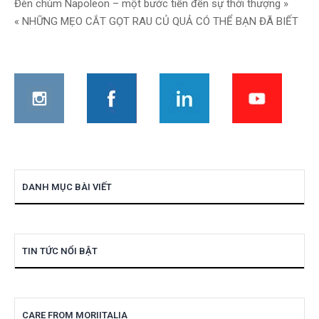
Điều
Đèn chùm Napoleon – một bước tiến đến sự thời thượng »
« NHỮNG MẸO CẮT GỌT RAU CỦ QUẢ CÓ THỂ BẠN ĐÃ BIẾT
hướng
bài
viết
DANH MỤC BÀI VIẾT
TIN TỨC NỔI BẬT
CARE FROM MORIITALIA