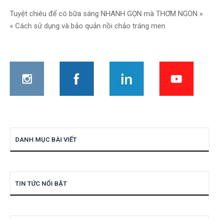
Điều
Tuyệt chiêu để có bữa sáng NHANH GỌN mà THƠM NGON »
« Cách sử dụng và bảo quản nồi chảo tráng men
hướng
bài
viết
DANH MỤC BÀI VIẾT
TIN TỨC NỔI BẬT